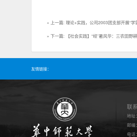
« 上一篇: 理论+实践，公司2003团支部开展“
» 下一篇: 【社会实践】“经”暑风华：三农田
友情链接：
联
地址
邮编：
电话：