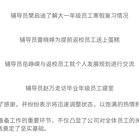
辅导员樊启迪了解大一年级员工寒假复习情况
辅导员雷晓婷为提前返校员工送上蛋糕
辅导员岳峥嵘与返校员工就个人发展规划进行交流
辅导员赵万走访毕业年级员工寝室
了感谢，并纷纷表示将迅速调整状态，以饱满的热情
准备工作的重要环节，不仅凸显了公司对全体员工的
活奠定了坚实基础。