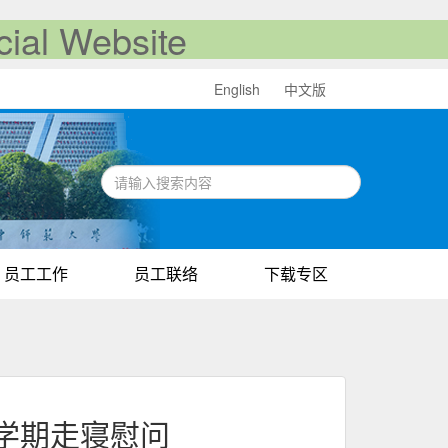
al Website
English
中文版
员工工作
员工联络
下载专区
学期走寝慰问