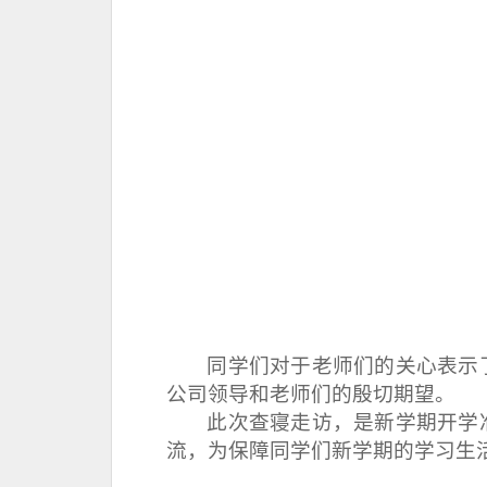
同学们对于老师们的关心表示
公司领导和老师们的殷切期望。
此次查寝走访，是新学期开学
流，为保障同学们新学期的学习生