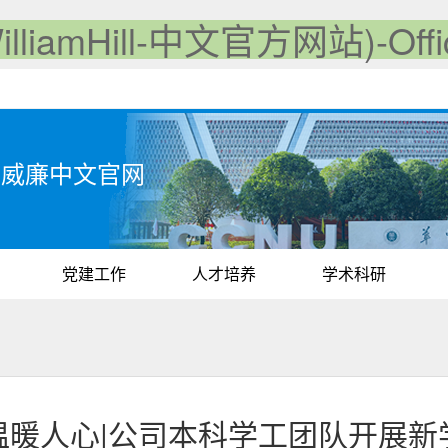
iamHill-中文官方网站)-Offici
iam威廉中文官网
党建工作
人才培养
学术科研
温暖人心|公司本科学工团队开展新