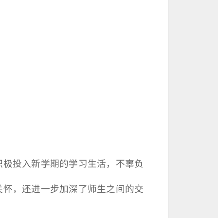
积极投入新学期的学习生活，不辜负
关怀，还进一步加深了师生之间的交