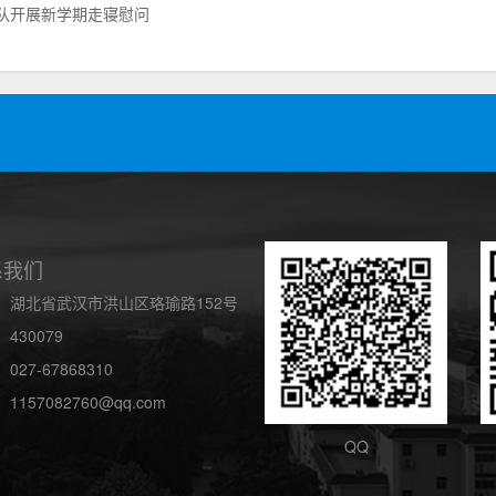
团队开展新学期走寝慰问
系我们
：湖北省武汉市洪山区珞瑜路152号
430079
027-67868310
1157082760@qq.com
QQ