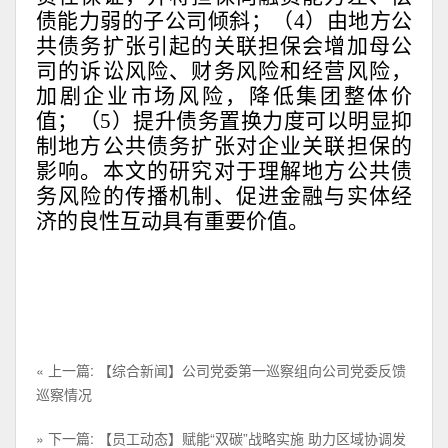
债能力弱的子公司倾斜；（4）由地方公
共债务扩张引起的关联担保会增加母公
司的诉讼风险、财务风险和经营风险，
加剧企业市场风险，降低集团整体价
值；（5）提升债务置换力度可以明显抑
制地方公共债务扩张对企业关联担保的
影响。本文的研究对于理解地方公共债
务风险的传播机制、促进金融与实体经
济的良性互动具有重要价值。
« 上一篇: 【综合新闻】公司党委第一巡察组向公司党委反馈
巡察情况
» 下一篇: 【员工动态】赋能“双碳”战略实施 助力区域协调发