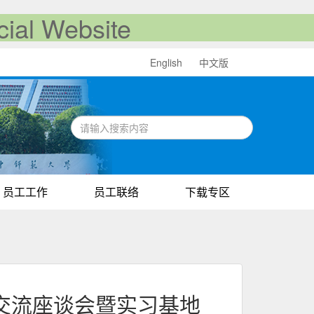
al Website
English
中文版
员工工作
员工联络
下载专区
交流座谈会暨实习基地