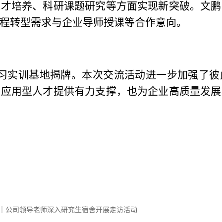
人才培养、科研课题研究等方面实现新突破。文鹏
程转型需求与企业导师授课等合作意向。
习实训基地揭牌。本次交流活动进一步加强了彼
平应用型人才提供有力支撑，也为企业高质量发展
话温暖｜公司领导老师深入研究生宿舍开展走访活动