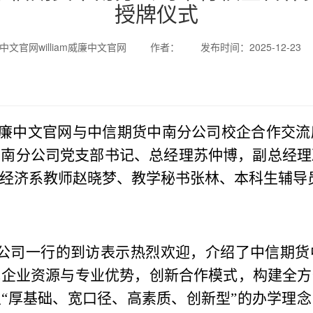
授牌仪式
威廉中文官网william威廉中文官网
作者：
发布时间：2025-12-23
lliam威廉中文官网与中信期货中南分公司校企合
分公司党支部书记、总经理苏仲博，副总经理冯宇
经济系教师赵晓梦、教学秘书张林、本科生辅导
公司一行的到访表示热烈欢迎，介绍了中信期货
挥企业资源与专业优势，创新合作模式，构建全方
“厚基础、宽口径、高素质、创新型”的办学理