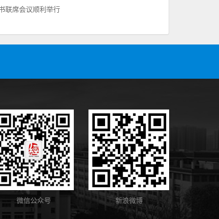
支书联席会议顺利举行
微信公众号
新浪微博