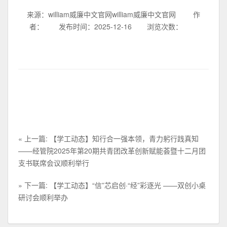
来源：william威廉中文官网william威廉中文官网
作
者：
发布时间：2025-12-16
浏览次数：
« 上一篇: 【学工动态】知行合一强本领，青力躬行践真知
——经管院2025年第20期共青团改革创新赋能荟暨十二月团
支书联席会议顺利举行
» 下一篇: 【学工动态】“信”芯启创·“经”彩逐光 ——双创小桌
研讨会顺利举办