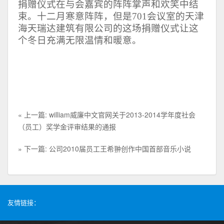
捐赠仪式在与会嘉宾的阵阵掌声和欢笑中结
束。十二月寒意阵阵，但是
701
会议室的天津
海天瑞达建筑有限公司的这场捐赠仪式让这
个冬日充满无限温情和暖意。
« 上一篇: william威廉中文官网关于2013-2014学年度社会
（员工）奖学金评审结果的通报
» 下一篇: 公司2010届员工王希翀创作中国首部音乐小说
友情链接：