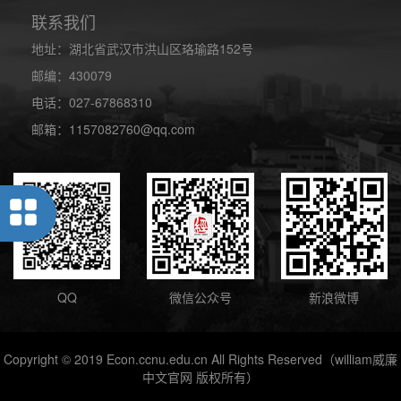
联系我们
地址：湖北省武汉市洪山区珞瑜路152号
邮编：430079
电话：027-67868310
邮箱：1157082760@qq.com
QQ
微信公众号
新浪微博
Copyright © 2019 Econ.ccnu.edu.cn All Rights Reserved（william威廉
中文官网 版权所有）