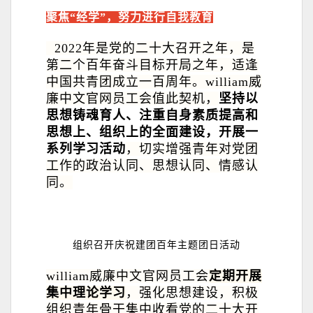
聚焦“经学”，努力进行自我教育
2022年是党的二十大召开之年，是
第二个百年奋斗目标开局之年，适逢
中国共青团成立一百周年。william威
廉中文官网员工会值此契机，
坚持以
思想铸魂育人
、
注重自身素质提高和
思想上、组织上的全面建设
，
开展一
系列学习活动
，切实增强青年对党团
工作的政治认同、思想认同、情感认
同。
组织召开庆祝建团百年主题团日活动
william威廉中文官网员工会
定期开展
集中理论学习
，强化思想建设，积极
组织青年骨干集中收看党的二十大开