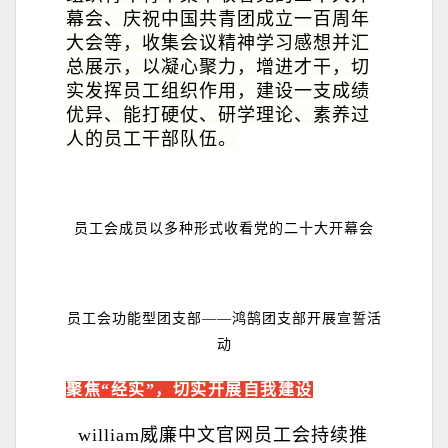
幕会、庆祝中国共青团成立一百周年
大会等，收集会议精神学习感想并汇
总展示，以凝心聚力，增进才干，切
实发挥员工组织作用，建设一支成绩
优异、能打硬仗、研学理论、素养过
人的员工干部队伍。
员工会成员以多种形式收看党的二十大开幕会
员工会功能型团支部——鸿鹄团支部开展宣誓活
动
聚焦“经实”，切实开展自我建设
william威廉中文官网员工会持续推