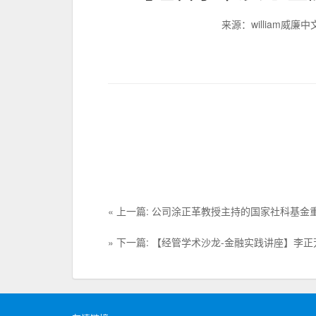
来源：william威廉中
« 上一篇: 公司涂正革教授主持的国家社科基
» 下一篇: 【经管学术沙龙-金融实践讲座】