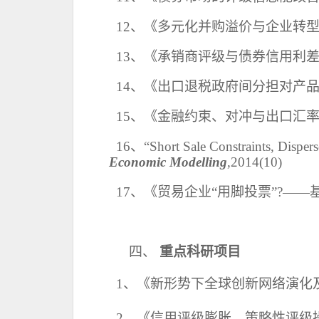
12
、《多元化并购溢价与企业转
13
、《承销商评级与债券信用利
14
、《出口退税政府间分担对产
15
、《金融约束、对冲与出口汇
1
6
、
“
Short Sale Constraints, Disper
Economic Modelling
,2014(10)
1
7
、《贸易企业
“用脚投票”
?——
四、
重点科研项目
1
、《
新形势下全球创新网络演化
2
、《信用评级膨胀、策略性评级