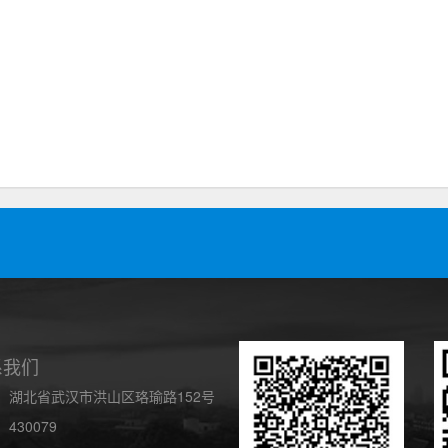
系我们
：湖北省武汉市洪山区珞瑜路152号
430079