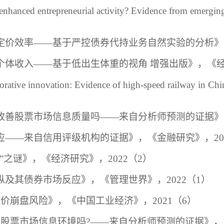
nhanced entrepreneurial activity? Evidence from emerging
定价效率
——基于严控债券代持业务自然实验的分析》
个体收入
——基于低出生体重的视角
增强出版
》，《
aborative innovation: Evidence of high-speed railway in Chi
改善股票市场信息质量吗
——来自分析师预测的证据》
应——来自信用评级机构的证据》，《金融研究》，2
0
价”之谜》，《经济研究》，2
022
（
2
）
纵及其债券市场反应》，《管理世界》，
2
022
（
1）
股价崩盘风险》，《中国工业经济》，
2
021
（
6）
善股票市场信息环境吗
?——来自分析师预测的证据
》，