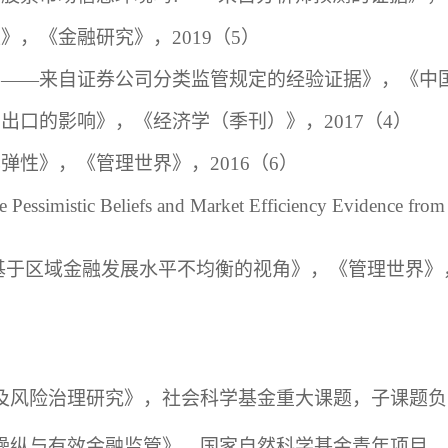
型》，《金融研究》，
2
019
（
5）
差
——来自证券公司分类监管规定的经验证据》，《中
品出口的影响》，《经济学（季刊）》，
2
017
（
4）
率弹性》，《管理世界》，
2
016
（
6）
se Pessimistic Beliefs and Market Efficiency Evidence fro
基于区域金融发展水平不均衡的视角
》，《管理世界》
及风险治理研究
》，
社会科学基金重大课题
，
子课题负
操纵与有效金融监管》，国家自然科学基金青年项目，