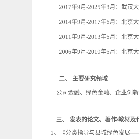
2017
年
9
月
-2025
年
8
月：武汉大
2
014
年
9
月
-2017
年
6月：北京
2
011
年
9
月
-2013
年
6月：北京
2
006
年
9
月
-2010
年
6月：北京
二、
主要研究领域
公司金融、绿色金融、企业创新
三、
发表的论文、著作
/教材及
1、《分类指导与县域绿色发展——