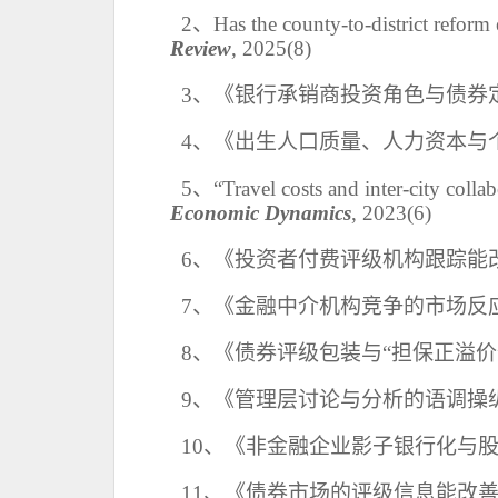
2、Has the county-to-district reform e
Review
, 2025(8)
3、
《银行承销商投资角色与债券
4
、《出生人口质量、人力资本与
5、“
Travel costs and inter-city coll
Economic Dynamics
,
2
023
(
6)
6
、《投资者付费评级机构跟踪能
7、《金融中介机构竞争的市场反
8
、《债券评级包装与
“担保正溢
9
、《管理层讨论与分析的语调操
10
、《非金融企业影子银行化与
11
、《债券市场的评级信息能改