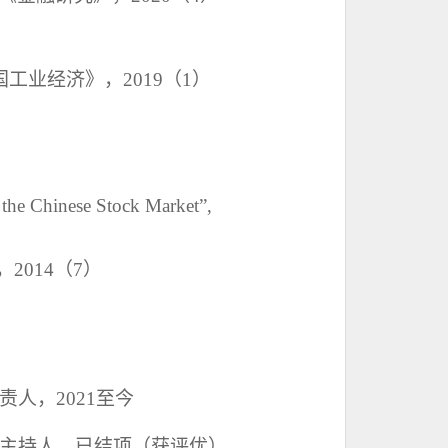
国工业经济》，2
019
（
1）
m the Chinese Stock Market”,
，
2
014
（
7）
责人
，
2
021
至今
主持人，已结项（获评优）