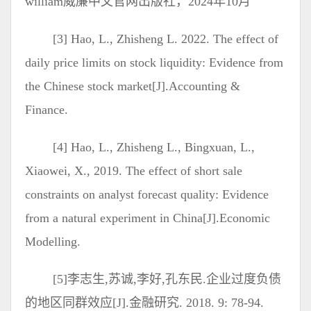
william威廉中文官网出版社，2024年10月
[3] Hao, L., Zhisheng L. 2022. The effect of
daily price limits on stock liquidity: Evidence from
the Chinese stock market[J].Accounting &
Finance.
[4] Hao, L., Zhisheng L., Bingxuan, L.,
Xiaowei, X., 2019. The effect of short sale
constraints on analyst forecast quality: Evidence
from a natural experiment in China[J].Economic
Modelling.
[5]李志生,苏诚,李好,孔东民.企业过度负债
的地区同群效应[J].金融研究. 2018. 9: 78-94.