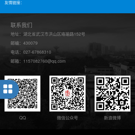
友情链接：
联系我们
地址：湖北省武汉市洪山区珞瑜路152号
邮编：430079
电话：027-67868310
邮箱：1157082760@qq.com
QQ
微信公众号
新浪微博