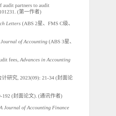
 audit partners to audit
 101231
. (
第一作者
)
ch Letters
(ABS 2
星、
FMS C
级、
 Journal of Accounting
(ABS 3
星、
udit fees,
Advances in Accounting
会计研究
, 2023(09): 21-34 (
封面论
9-192 (
封面论文
).
(
通讯作者
)
A Journal of Accounting Finance