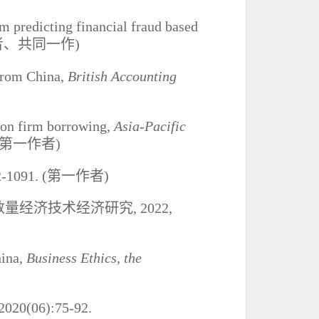
om predicting financial fraud based
者、共同一作
)
 from China,
British Accounting
s on firm borrowing,
Asia-Pacific
第一作者
)
2-1091.
(
第一作者
)
数量经济技术经济研究
, 2022,
hina,
Business Ethics, the
 2020(06):75-92.