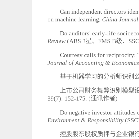
Can independent directors iden
on machine learning,
China Journal
Do auditors
'
early-life socioec
Review
(ABS 3
星、
FMS B
级、
SSCI
Courtesy calls for reciprocity:
Journal of Accounting & Economics
基于机器学习的分析师识别
上市公司财务舞弊识别模型
39(7): 152-175.
(
通讯作者
)
Do negative investor attitudes 
Environment & Responsibility
(SSCI
控股股东股权质押与企业银