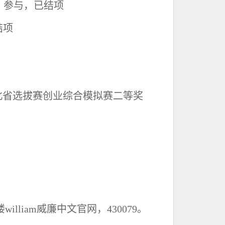
，参与
，已结项
结项
北省选拔赛创业综合模拟赛二等奖
楼william威廉中文官网，
4
30079
。