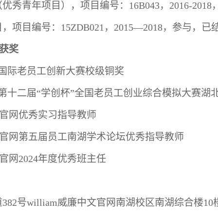
（优秀青年项目），
项目编号：
16B043
，
2016-2018
目，项目编号：
15ZDB021
，
2015—2018
，参与
，已
获奖
国际老员工创新大赛校级铜奖
第十二届“学创杯”全国老员工创业综合模拟大赛湖
中文官网优秀实习指导教师
廉中文官网第五届员工南湖学术论坛优秀指导教师
文官网
2024
年度优秀班主任
道
3
82
号william威廉中文官网南湖校区南湖综合楼
1
0