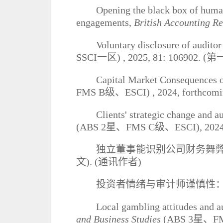
Opening the black box of human 
engagements,
British Accounting R
Voluntary disclosure of auditor
SSCI
一区
) , 2025, 81: 106902.
(
第
Capital Market Consequences o
FMS B
级、
ESCI) , 2024, forthcomi
Clients' strategic change and a
(ABS 2
星、
FMS C
级、
ESCI), 2024
独立董事能识别公司财务舞
文
). (
通讯作者
)
投资者情绪与审计师谨慎性
Local gambling attitudes and a
and Business Studies
(ABS 3
星、
F