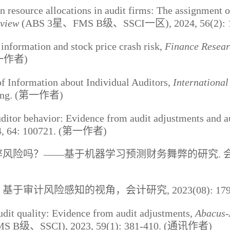
resource allocations in audit firms: The assignment of
eview
(ABS 3
星、
FMS B
级、
SSCI
一区
)
,
2024, 56(2):
 information and stock price crash risk,
Finance Resear
一作者
)
f Information about Individual Auditors,
International
ng.
(
第一作者
)
uditor behavior: Evidence from audit adjustments and a
, 64: 100721.
(
第一作者
)
弊风险吗？
——基于机器学习预测财务舞弊的研究
.
：基于审计风险感知的视角，会计研究
, 2023(08): 17
udit quality: Evidence from audit adjustments,
Abacus-
MS B
级、
SSCI), 2023, 59(1): 381-410. (
通讯作者
)