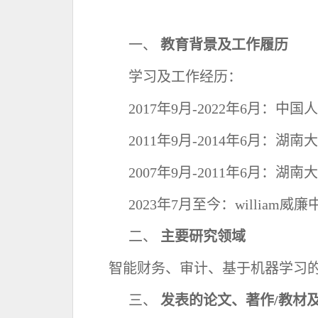
一、
教育背景及工作履历
学习及工作经历：
2
017
年
9
月
-2022
年
6
月：中国人
2
011
年
9
月
-2014
年
6
月：湖南大
2
007
年
9
月
-2011
年
6
月：湖南大
2
023
年
7
月至今：william威
二、
主要研究领域
智能财务、审计、基于机器学习
三、
发表的论文、著作
/
教材