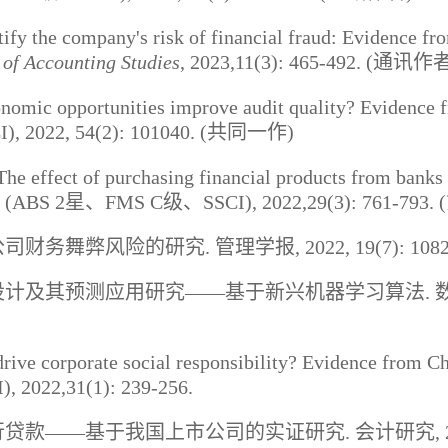
tify the company
'
s risk of financial fraud: Evidence fr
 of Accounting Studies
,
2023,11(3): 465-492
. (
通讯作
onomic opportunities improve audit quality? Evidence
), 2022, 54(2): 101040. (
共同一作
)
 The effect of purchasing financial products from bank
(ABS 2
星、
FMS C
级、
SSCI), 2022,29(3): 761-793.
(
公司财务舞弊风险的研究
.
管理学报
, 2022, 19(7): 108
设计及其预测应用研究
——
基于新兴机器学习算法
.
drive corporate social responsibility? Evidence from C
), 2022,31(1): 239-256.
行贷款
——
基于我国上市公司的实证研究
.
会计研究
,