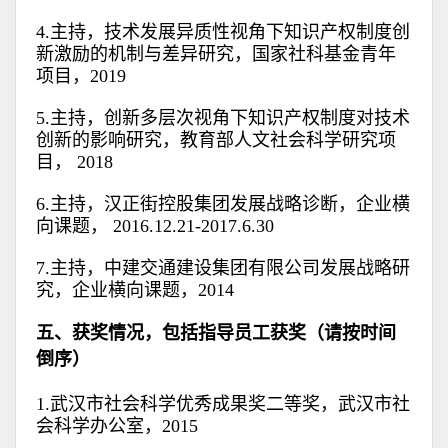
4.主持，技术发展异质性视角下知识产权制度创
新激励的机制与差异研究，国家社科基金青年
项目，2019
5.主持，创新多层次视角下知识产权制度对技术
创新的影响研究，教育部人文社会科学研究项
目， 2018
6.主持，汉正街控股集团发展战略诊断，企业横
向课题， 2016.12.21-2017.6.30
7.主持，中建交通建设集团有限公司发展战略研
究，企业横向课题，2014
五、
获奖情况，包括指导员工获奖（请按时间
倒序）
1.武汉市社会科学优秀成果奖二等奖，武汉市社
会科学办公室，2015