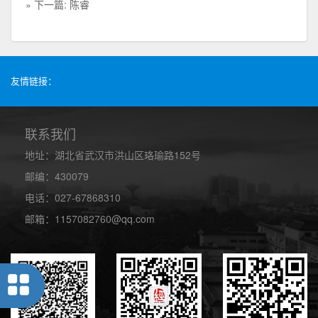
» 下一篇: 陈睿
友情链接：
联系我们
地址：湖北省武汉市洪山区珞瑜路152号
邮编：430079
电话：027-67868310
邮箱：1157082760@qq.com