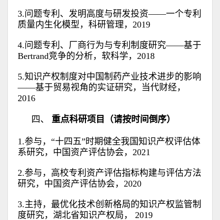
3.问题专利、发明高度与研发投资——一个专利
质量内生化模型，科研管理，2019
4.问题专利、厂商行为与专利制度研究——基于
Bertrand竞争的分析，软科学，2018
5.知识产权制度对中国制药产业技术进步的影响
——基于贸易视角的实证研究，当代财经，
2016
四、
重点科研项目（请按时间倒序）
1.参与，“十四五”时期健全我国知识产权评估体
系研究，中国资产评估协会，2021
2.参与，高校专利资产评估指标构建与评估方法
研究，中国资产评估协会，2020
3.主持，最优化技术创新格局的知识产权监管制
度研究，湖北省知识产权局， 2019