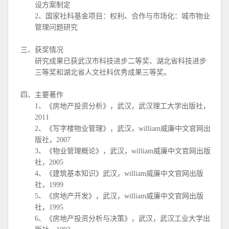
设方案制定
2
、
国家社科基金项目：权利、合作与市场化：城市物业
管理问题研究
三、获奖情况
研究成果已获武汉市科技进步二等奖、湖北省科技进步
三等奖和湖北省人文社科优秀成果三等奖。
四、主要著作
1
、《房地产投资分析》，武汉，武汉理工大学出版社，
2011
2
、《写字楼物业管理》，武汉，william威廉中文官网出
版社，
2007
3
、《物业管理概论》，
武汉，william威廉中文官网出版
社，
2005
4
、《建筑基本知识》
武汉，william威廉中文官网出版
社，
1999
5
、《房地产开发》，武汉，william威廉中文官网出版
社，
1995
6
、《房地产投资分析与决策》，
武汉，武汉工业大学出