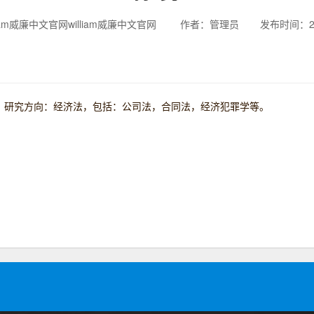
liam威廉中文官网william威廉中文官网
作者：管理员
发布时间：201
授，研究方向：经济法，包括：公司法，合同法，经济犯罪学等。