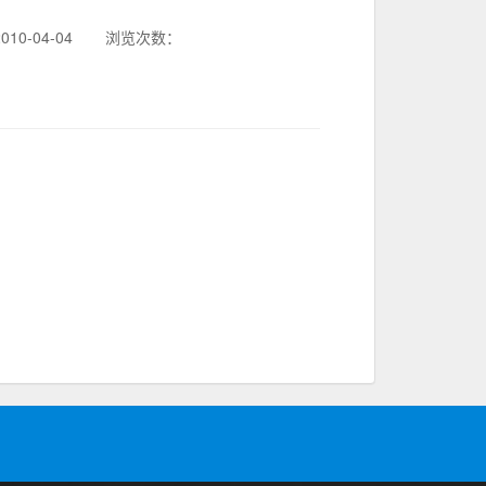
0-04-04
浏览次数：