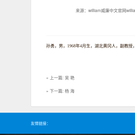
来源：william威廉中文官网wil
孙勇，男，1968年4月生，湖北黄冈人，副教
« 上一篇: 吴 艳
» 下一篇: 杨 海
友情链接：