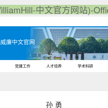
iamHill-中文官方网站)-Offici
iam威廉中文官网
党建工作
人才培养
学术科研
孙 勇