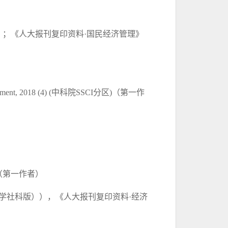
）；《人大报刊复印资料·国民经济管理》
ment, 2018 (4) (
中科院
SSCI分区
)（
第一作
期（第一作者）
学社科版）），《人大报刊复印资料
·经济