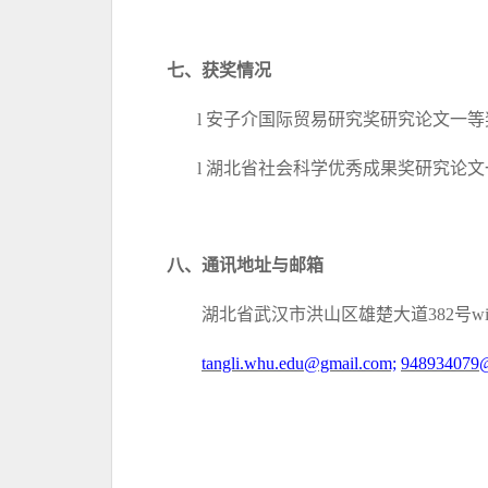
七、
获奖情况
l
安子介国际贸易研究奖研究论文一等
l
湖北省社会科学优秀成果奖研究论文
八、
通讯地址与邮箱
湖北省武汉市洪山区雄楚大道
382号
tangli.whu.edu@gmail.com;
948934079